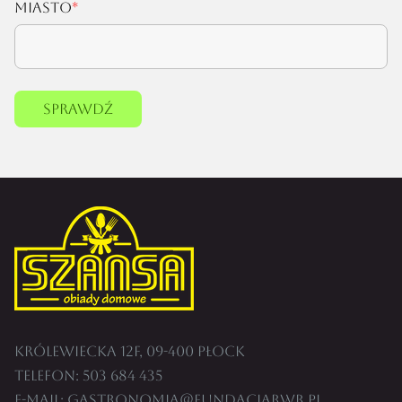
Miasto
Sprawdź
Królewiecka 12F, 09-400 Płock
Telefon:
503 684 435
E-mail:
gastronomia@fundacjarwr.pl